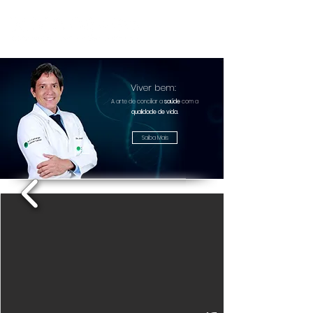
Viver bem:
A arte de conciliar a
saúde
com a
qualidade de vida.
Saiba Mais