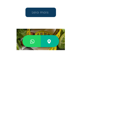
Leia mais
Obesidade - a doença
do século